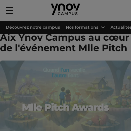
Menu
principal
Accueil
Les campus Ynov
Campus Ynov Aix-en-Provence
Projets étud
Découvrez notre campus
Nos formations
Actualité
Aix Ynov Campus au cœur
de l'événement Mlle Pitch