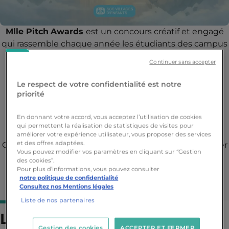
Mlle Pitch
Awards
est un concours créatif et engagé
qui rassemble chaque année les étudiants des campus
Ynov, futurs professionnels de la
communication
, du
Continuer sans accepter
marketing
et de la
stratégie digitale
à imaginer des
campagnes à fort impact pour des causes sociales ou
Le respect de votre confidentialité est notre
humanitaires. Chaque année une nouvelle ONG
priorité
(Organisation Non Gouvernementale) est mise à
l’honneur.
En donnant votre accord, vous acceptez l’utilisation de cookies
qui permettent la réalisation de statistiques de visites pour
améliorer votre expérience utilisateur, vous proposer des services
et des offres adaptées.
Cette expérience permet aux étudiants de développer
Vous pouvez modifier vos paramètres en cliquant sur “Gestion
des compétences clés en
stratégie de
des cookies”.
communication
,
storytelling
,
design graphique
et
Pour plus d’informations, vous pouvez consulter
notre politique de confidentialité
gestion de projet
, tout en travaillant sur des
Consultez nos Mentions légales
problématiques réelles et concrètes.
Liste de nos partenaires
Le brief 2026 : au service de
Gestion des cookies
ACCEPTER ET FERMER