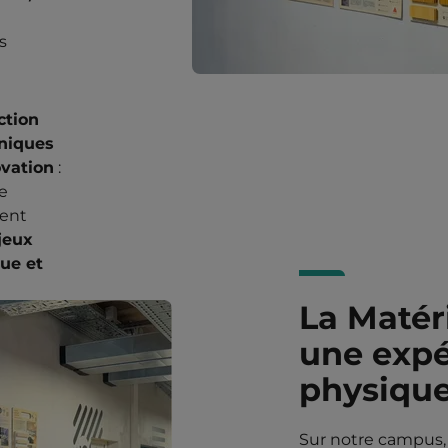
s
ction
hniques
ovation
:
le
ient
jeux
ue et
La Matér
une expé
physique 
Sur notre campus, 