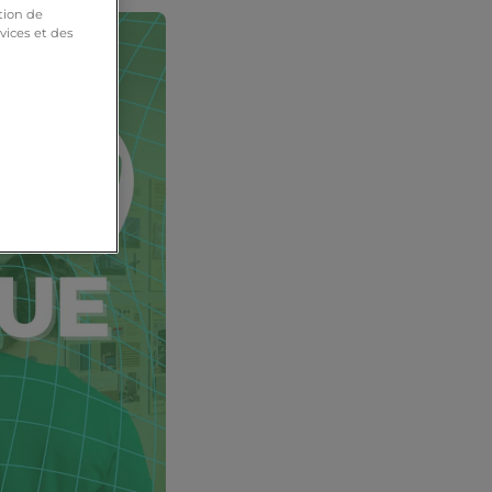
tion de
vices et des