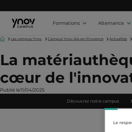
Formations
Alternance
Accueil
Les campus Ynov
Campus Ynov Aix-en-Provence
Actualités
La matériauthèqu
cœur de l'innova
Publié le
11/04/2025
Découvrez notre campus
Le respec