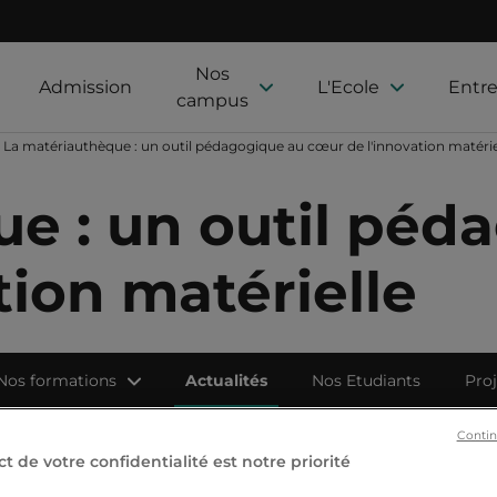
Nos
Admission
L'Ecole
Entre
campus
La matériauthèque : un outil pédagogique au cœur de l'innovation matérie
e : un outil péd
tion matérielle
Nos formations
Actualités
Nos Etudiants
Proj
Contin
t de votre confidentialité est notre priorité