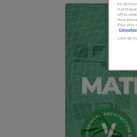
En donnant 
statistique
offres adap
Vous pouve
Pour plus 
Consultez
Liste de n