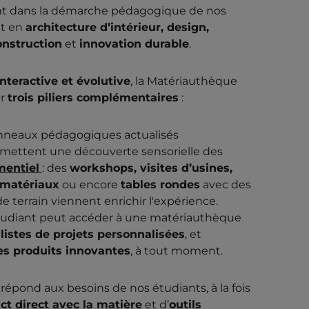
ent dans la démarche pédagogique de nos
nt en
architecture d’intérieur, design,
onstruction
et
innovation durable
.
interactive et évolutive
, la Matériauthèque
ur
trois piliers complémentaires
:
anneaux pédagogiques actualisés
mettent une découverte sensorielle des
entiel
: des
workshops, visites d’usines,
 matériaux
ou encore
tables rondes
avec des
de terrain viennent enrichir l'expérience.
tudiant peut accéder à une matériauthèque
s
listes de projets personnalisées
, et
es produits innovantes
, à tout moment.
répond aux besoins de nos étudiants, à la fois
ct direct avec la matière
et d’
outils