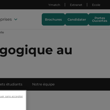
Ymatch
Extranet
Ecole
Portes
prises
Brochures
Candidater
Ouvertes
lle
agogique au
ets étudiants
Notre équipe
uer sans accepter