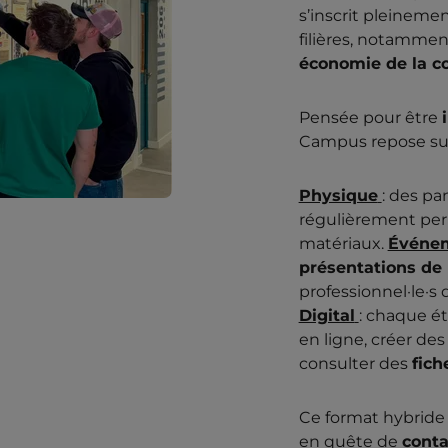
s’inscrit pleinem
filières, notamme
économie de la c
Pensée pour être
Campus repose s
Physique
: des p
régulièrement per
matériaux.
Événem
présentations de
professionnel·le·s 
Digital
: chaque é
en ligne, créer de
consulter des
fich
Ce format hybride 
en quête de
conta