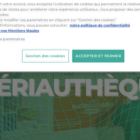
votre accord, vous acceptez l’utilisation de cookies qui permettent la réalisa
s de visites pour améliorer votre expérience utilisateur, vous proposer des ser
tées.
z modifier vos paramètres en cliquant sur “Gestion des cookies”.
d’informations, vous pouvez consulter
notre politique de confidentialité
 nos Mentions légales
os partenaires
Gestion des cookies
ACCEPTER ET FERMER