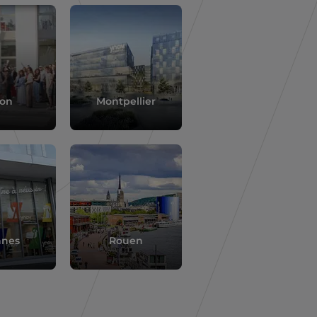
yon
Montpellier
nnes
Rouen