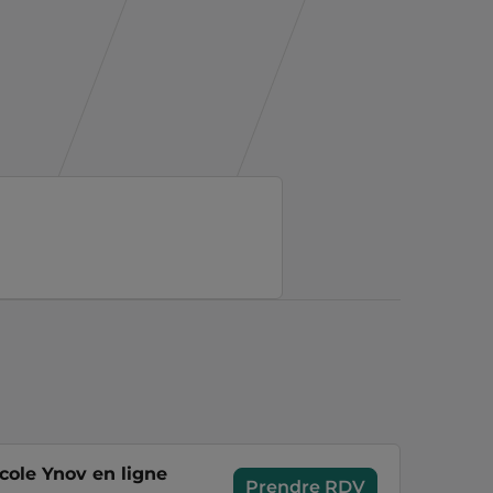
cole Ynov en ligne
Prendre RDV