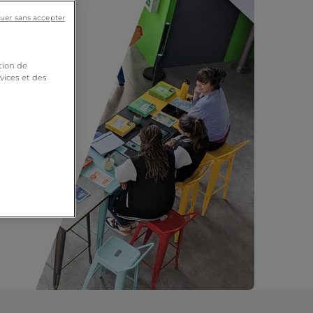
uer sans accepter
tion de
vices et des