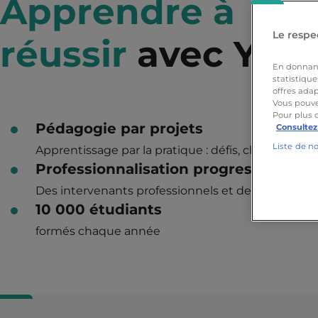
Apprendre à
Le respec
réussir
avec Yno
En donnant 
statistique
offres adap
Vous pouve
Pour plus 
Pédagogie par projets
Consultez
Liste de n
Apprentissage par la pratique : défis, challenges, 
Professionnalisation progressive
Des intervenants professionnels et des coachs car
10 000 étudiants
formés chaque année