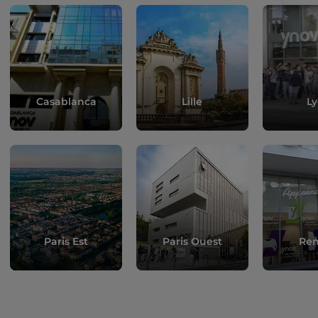
Casablanca
Lille
L
Paris Est
Paris Ouest
Re